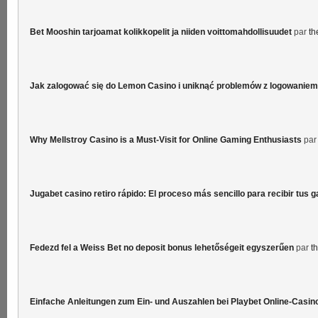
Bet Mooshin tarjoamat kolikkopelit ja niiden voittomahdollisuudet
par
th
Jak zalogować się do Lemon Casino i uniknąć problemów z logowaniem
Why Mellstroy Casino is a Must-Visit for Online Gaming Enthusiasts
pa
Jugabet casino retiro rápido: El proceso más sencillo para recibir tus 
Fedezd fel a Weiss Bet no deposit bonus lehetőségeit egyszerűen
par
t
Einfache Anleitungen zum Ein- und Auszahlen bei Playbet Online-Casin