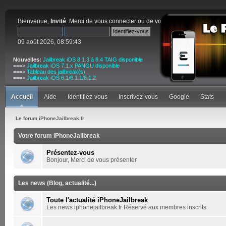
Bienvenue,
Invité
. Merci de
vous connecter
ou de
vous inscrire
.
09 août 2026, 08:59:43
Nouvelles:
Jailbreak iOS 8.1.3 à 8.4 TAIG disponible
===>
Jailbreak iOS 7.1.x PANGU disponible
===>
Tableau des jailbreak(s)
===>
Jailbreak iOS 6.1/6.1.1/6.1.2
Accueil
Aide
Identifiez-vous
Inscrivez-vous
Google
Stats
Le forum iPhoneJailbreak.fr
Votre forum iPhoneJailbreak
Présentez-vous
Bonjour, Merci de vous présenter
Les news (Blog, actualité...)
Toute l'actualité iPhoneJailbreak
Les news iphonejailbreak.fr Réservé aux membres inscrits