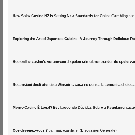
How Spinz Casino NZ is Setting New Standards for Online Gambling
par
Exploring the Art of Japanese Cuisine: A Journey Through Delicious R
Hoe online casino’s verantwoord spelen stimuleren zonder de spelervar
Recensioni degli utenti su Winspirit: cosa ne pensa la comunità di gioca
Monro Casino É Legal? Esclarecendo Dúvidas Sobre a Regulamentaçã
Que devenez-vous ?
par
maitre.artificier
(
Discussion Générale
)