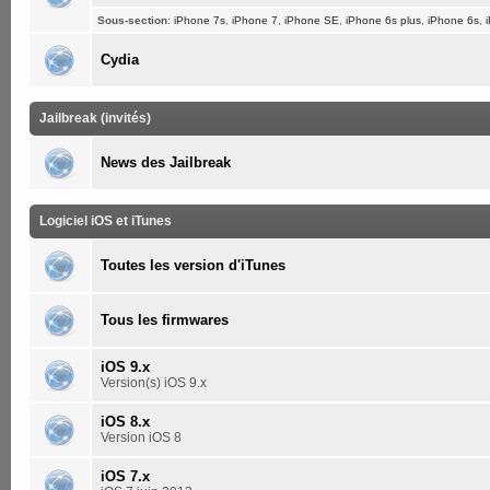
Sous-section
:
iPhone 7s
,
iPhone 7
,
iPhone SE
,
iPhone 6s plus
,
iPhone 6s
,
Cydia
Jailbreak (invités)
News des Jailbreak
Logiciel iOS et iTunes
Toutes les version d'iTunes
Tous les firmwares
iOS 9.x
Version(s) iOS 9.x
iOS 8.x
Version iOS 8
iOS 7.x