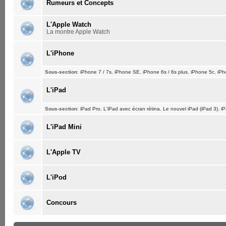
Rumeurs et Concepts
L'Apple Watch
La montre Apple Watch
L'iPhone
Sous-section
:
iPhone 7 / 7s
,
iPhone SE
,
iPhone 6s / 6s plus
,
iPhone 5c
,
iPh
L'iPad
Sous-section
:
iPad Pro
,
L'iPad avec écran rétina
,
Le nouvel iPad (iPad 3)
,
iP
L'iPad Mini
L'Apple TV
L'iPod
Concours