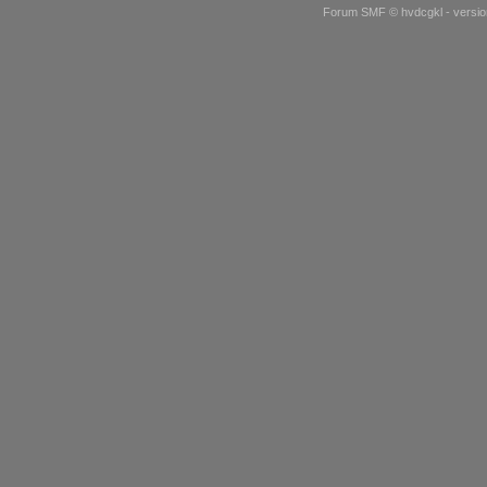
Forum SMF © hvdcgkl - version 