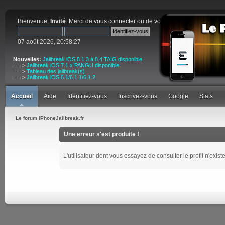
Bienvenue,
Invité
. Merci de
vous connecter
ou de
vous inscrire
.
07 août 2026, 20:58:27
Nouvelles:
Jailbreak iOS 8.1.3 à 8.4 TAIG disponible
===>
Jailbreak iOS 7.1.x PANGU disponible
===>
Tableau des jailbreak(s)
===>
Jailbreak iOS 6.1/6.1.1/6.1.2
Accueil
Aide
Identifiez-vous
Inscrivez-vous
Google
Stats
Le forum iPhoneJailbreak.fr
Une erreur s'est produite !
L'utilisateur dont vous essayez de consulter le profil n'exist