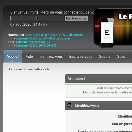
Bienvenue,
Invité
. Merci de
vous connecter
ou de
vous inscrire
.
07 août 2026, 14:47:07
Nouvelles:
Jailbreak iOS 8.1.3 à 8.4 TAIG disponible
===>
Jailbreak iOS 7.1.x PANGU disponible
===>
Tableau des jailbreak(s)
===>
Jailbreak iOS 6.1/6.1.1/6.1.2
Accueil
Aide
Identifiez-vous
Inscrivez-vous
Google
Stats
Le forum iPhoneJailbreak.fr
Attention !
Seuls les membres inscrit
Merci de vous connecter ci-dess
Identifiez-vous
Identifia
Mot de pass
Durée de connexion (en minutes