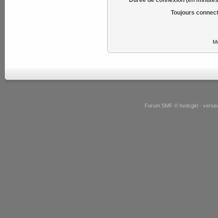
Toujours connect
Mo
Forum SMF © hvdcgkl - version 