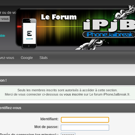
r
ou de
vous inscrire
.
ible
ivez-vous
Google
Stats
ion !
Seuls les membres inscrits sont autorisés à accéder à cette section.
Merci de vous connecter ci-dessous ou
vous inscrire
sur Le forum iPhoneJailbreak.fr.
entifiez-vous
Identifiant:
Mot de passe:
Durée de connexion (en minutes) :