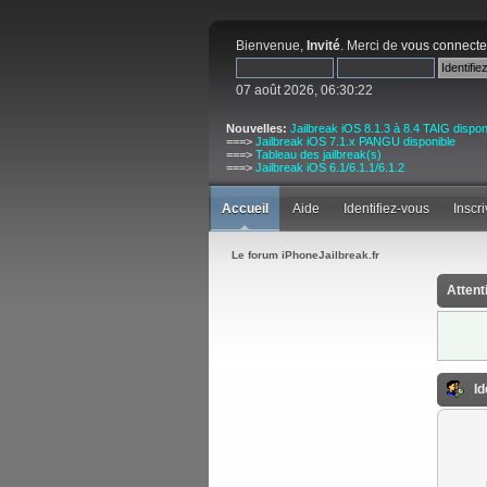
Bienvenue,
Invité
. Merci de
vous connecte
07 août 2026, 06:30:22
Nouvelles:
Jailbreak iOS 8.1.3 à 8.4 TAIG dispon
===>
Jailbreak iOS 7.1.x PANGU disponible
===>
Tableau des jailbreak(s)
===>
Jailbreak iOS 6.1/6.1.1/6.1.2
Accueil
Aide
Identifiez-vous
Inscr
Le forum iPhoneJailbreak.fr
Attent
Id