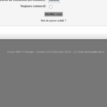
Toujours connecté:
Mot de passe oublié ?
Forum SMF © hvdcgkl - version 2.0.13 (05 mars 2017) - (c) Team iphonejailbreak.fr