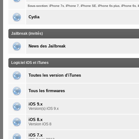
Sous-section
:
iPhone 7s
,
iPhone 7
,
iPhone SE
,
iPhone 6s plus
,
iPhone 6s
,
Cydia
Jailbreak (invités)
News des Jailbreak
Logiciel iOS et iTunes
Toutes les version d'iTunes
Tous les firmwares
iOS 9.x
Version(s) iOS 9.x
iOS 8.x
Version iOS 8
iOS 7.x