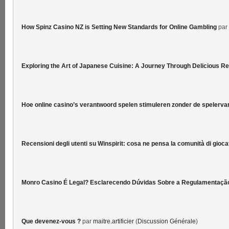
How Spinz Casino NZ is Setting New Standards for Online Gambling
par
Exploring the Art of Japanese Cuisine: A Journey Through Delicious R
Hoe online casino’s verantwoord spelen stimuleren zonder de spelervar
Recensioni degli utenti su Winspirit: cosa ne pensa la comunità di gioca
Monro Casino É Legal? Esclarecendo Dúvidas Sobre a Regulamentaçã
Que devenez-vous ?
par
maitre.artificier
(
Discussion Générale
)