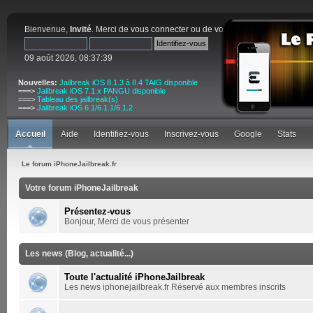
Bienvenue,
Invité
. Merci de
vous connecter
ou de
vous inscrire
.
09 août 2026, 08:37:39
Nouvelles:
Jailbreak iOS 8.1.3 à 8.4 TAIG disponible
===>
Jailbreak iOS 7.1.x PANGU disponible
===>
Tableau des jailbreak(s)
===>
Jailbreak iOS 6.1/6.1.1/6.1.2
Accueil
Aide
Identifiez-vous
Inscrivez-vous
Google
Stats
Le forum iPhoneJailbreak.fr
Votre forum iPhoneJailbreak
Présentez-vous
Bonjour, Merci de vous présenter
Les news (Blog, actualité...)
Toute l'actualité iPhoneJailbreak
Les news iphonejailbreak.fr Réservé aux membres inscrits