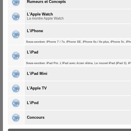
Rumeurs et Concepts
L'Apple Watch
La montre Apple Watch
L'iPhone
Sous-section
:
iPhone 7 / 7s
,
iPhone SE
,
iPhone 6s / 6s plus
,
iPhone 5c
,
iPh
L'iPad
Sous-section
:
iPad Pro
,
L'iPad avec écran rétina
,
Le nouvel iPad (iPad 3)
,
iP
L'iPad Mini
L'Apple TV
L'iPod
Concours