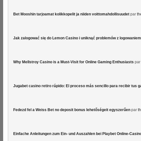
Bet Mooshin tarjoamat kolikkopelit ja niiden voittomahdollisuudet
par
th
Jak zalogować się do Lemon Casino i uniknąć problemów z logowaniem
Why Mellstroy Casino is a Must-Visit for Online Gaming Enthusiasts
pa
Jugabet casino retiro rápido: El proceso más sencillo para recibir tus 
Fedezd fel a Weiss Bet no deposit bonus lehetőségeit egyszerűen
par
t
Einfache Anleitungen zum Ein- und Auszahlen bei Playbet Online-Casin