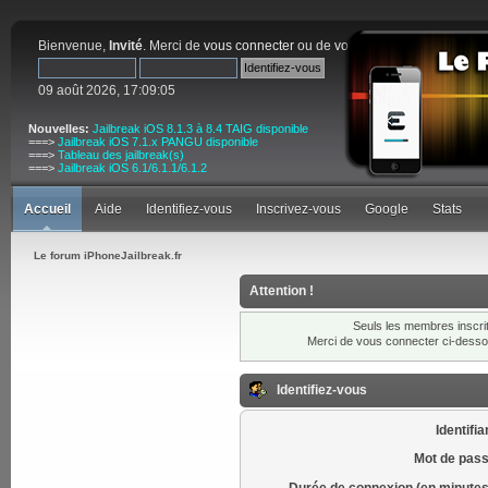
Bienvenue,
Invité
. Merci de
vous connecter
ou de
vous inscrire
.
09 août 2026, 17:09:05
Nouvelles:
Jailbreak iOS 8.1.3 à 8.4 TAIG disponible
===>
Jailbreak iOS 7.1.x PANGU disponible
===>
Tableau des jailbreak(s)
===>
Jailbreak iOS 6.1/6.1.1/6.1.2
Accueil
Aide
Identifiez-vous
Inscrivez-vous
Google
Stats
Le forum iPhoneJailbreak.fr
Attention !
Seuls les membres inscrit
Merci de vous connecter ci-dess
Identifiez-vous
Identifia
Mot de pass
Durée de connexion (en minutes