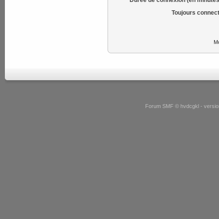
Toujours connect
Mo
Forum SMF © hvdcgkl - version 