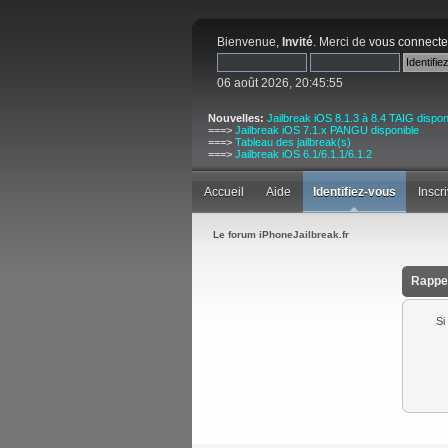
Bienvenue,
Invité
. Merci de
vous connecte
06 août 2026, 20:45:55
Nouvelles:
Jailbreak iOS 8.1.3 à 8.4 TAIG dispon
===>
Jailbreak iOS 7.1.x PANGU disponible
===>
Tableau des jailbreak(s)
===>
Jailbreak iOS 6.1/6.1.1/6.1.2
Accueil
Aide
Identifiez-vous
Inscr
Le forum iPhoneJailbreak.fr
Rappel
Si