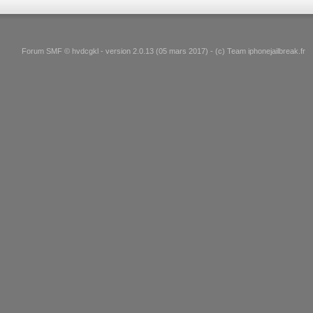
Forum SMF © hvdcgkl - version 2.0.13 (05 mars 2017) - (c) Team iphonejailbreak.fr