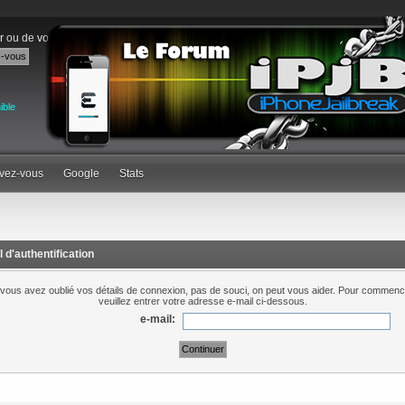
r
ou de
vous inscrire
.
ible
ivez-vous
Google
Stats
 d'authentification
 vous avez oublié vos détails de connexion, pas de souci, on peut vous aider. Pour commenc
veuillez entrer votre adresse e-mail ci-dessous.
e-mail: