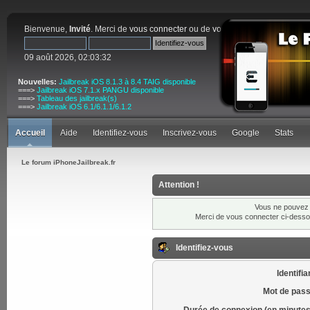
Bienvenue,
Invité
. Merci de
vous connecter
ou de
vous inscrire
.
09 août 2026, 02:03:32
Nouvelles:
Jailbreak iOS 8.1.3 à 8.4 TAIG disponible
===>
Jailbreak iOS 7.1.x PANGU disponible
===>
Tableau des jailbreak(s)
===>
Jailbreak iOS 6.1/6.1.1/6.1.2
Accueil
Aide
Identifiez-vous
Inscrivez-vous
Google
Stats
Le forum iPhoneJailbreak.fr
Attention !
Vous ne pouvez p
Merci de vous connecter ci-dess
Identifiez-vous
Identifia
Mot de pass
Durée de connexion (en minutes