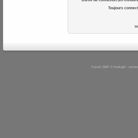
Toujours connect
Mo
Forum SMF © hvdcgkl - version 