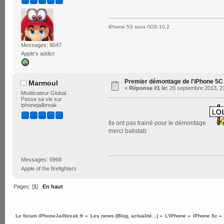
iPhone 5S sous l'iOS 10.2
Messages: 8047
Apple's addict
Premier démontage de l'iPhone 5C r
Marmoul
«
Réponse #1 le:
20 septembre 2013, 21
Modérateur Global
Passe sa vie sur
iphonejailbreak
Ils ont pas trainé pour le démontage
merci batistab
Messages: 6968
Apple of the firefighters
Pages: [
1
]
En haut
Le forum iPhoneJailbreak.fr
»
Les news (Blog, actualité...)
»
L'iPhone
»
iPhone 5c
»