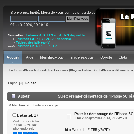
Bienvenue,
Invité
. Merci de
vous connecter
ou de
vous inscrire
.
07 août 2026, 19:19:19
Nouvelles:
Jailbreak iOS 8.1.3 à 8.4 TAIG disponible
===>
Jailbreak iOS 7.1.x PANGU disponible
===>
Tableau des jailbreak(s)
===>
Jailbreak iOS 6.1/6.1.1/6.1.2
Accueil
Aide
Identifiez-vous
Inscrivez-vous
Google
Stats
Le forum iPhoneJailbreak.fr
»
Les news (Blog, actualité...)
»
L'iPhone
»
iPhone 5c
»
Pages: [
1
]
En bas
Auteur
Sujet: Premier démontage de l'iPhone 5C réali
0 Membres et 1 Invité sur ce sujet
Premier démontage de l'iPhone 5C r
batistab17
«
le:
20 septembre 2013, 21:33:47 »
Modérateur Global
Passe sa vie sur
iphonejailbreak
http://youtu.be/4E55-y7s7Ek