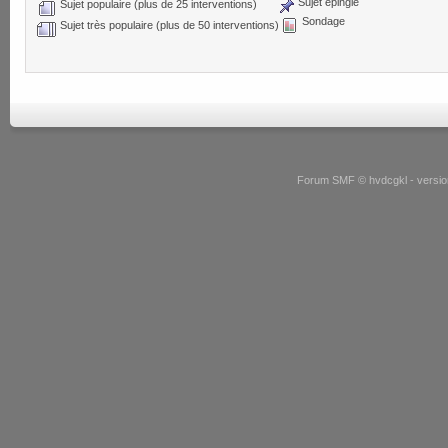
Sujet épinglé
Sujet populaire (plus de 25 interventions)
Sondage
Sujet très populaire (plus de 50 interventions)
Forum SMF © hvdcgkl - version 