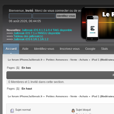
Bienvenue,
Invité
. Merci de
vous connecter
ou de
vous inscrire
.
06 août 2026, 06:44:05
Nouvelles:
Jailbreak iOS 8.1.3 à 8.4 TAIG disponible
===>
Jailbreak iOS 7.1.x PANGU disponible
===>
Tableau des jailbreak(s)
===>
Jailbreak iOS 6.1/6.1.1/6.1.2
Accueil
Aide
Identifiez-vous
Inscrivez-vous
Google
Stats
Le forum iPhoneJailbreak.fr
»
Petites Annonces - Vente - Achats
»
iPad 1
(Modérateu
Pages: [
1
]
En bas
0 Membres et 1 Invité dans cette section.
Pages: [
1
]
En haut
Le forum iPhoneJailbreak.fr
»
Petites Annonces - Vente - Achats
»
iPad 1
(Modérateu
Sujet normal
Sujet bloqué