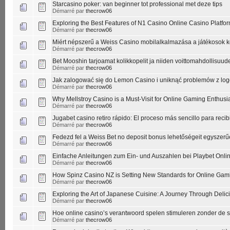
Starcasino poker: van beginner tot professional met deze tips
Démarré par
thecrow06
Exploring the Best Features of N1 Casino Online Casino Platfo
Démarré par
thecrow06
Miért népszerű a Weiss Casino mobilalkalmazása a játékosok 
Démarré par
thecrow06
Bet Mooshin tarjoamat kolikkopelit ja niiden voittomahdollisuud
Démarré par
thecrow06
Jak zalogować się do Lemon Casino i uniknąć problemów z l
Démarré par
thecrow06
Why Mellstroy Casino is a Must-Visit for Online Gaming Enthusi
Démarré par
thecrow06
Jugabet casino retiro rápido: El proceso más sencillo para recib
Démarré par
thecrow06
Fedezd fel a Weiss Bet no deposit bonus lehetőségeit egyszer
Démarré par
thecrow06
Einfache Anleitungen zum Ein- und Auszahlen bei Playbet Onli
Démarré par
thecrow06
How Spinz Casino NZ is Setting New Standards for Online Gam
Démarré par
thecrow06
Exploring the Art of Japanese Cuisine: A Journey Through Deli
Démarré par
thecrow06
Hoe online casino’s verantwoord spelen stimuleren zonder de s
Démarré par
thecrow06