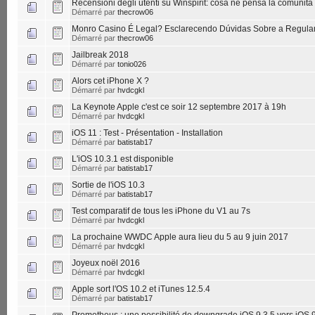
Recensioni degli utenti su Winspirit: cosa ne pensa la comunità 
Démarré par
thecrow06
Monro Casino É Legal? Esclarecendo Dúvidas Sobre a Regul
Démarré par
thecrow06
Jailbreak 2018
Démarré par
tonio026
Alors cet iPhone X ?
Démarré par
hvdcgkl
La Keynote Apple c'est ce soir 12 septembre 2017 à 19h
Démarré par
hvdcgkl
iOS 11 : Test - Présentation - Installation
Démarré par
batistab17
L'iOS 10.3.1 est disponible
Démarré par
batistab17
Sortie de l'iOS 10.3
Démarré par
batistab17
Test comparatif de tous les iPhone du V1 au 7s
Démarré par
hvdcgkl
La prochaine WWDC Apple aura lieu du 5 au 9 juin 2017
Démarré par
hvdcgkl
Joyeux noël 2016
Démarré par
hvdcgkl
Apple sort l'OS 10.2 et iTunes 12.5.4
Démarré par
batistab17