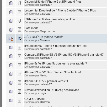
Disponibilité de l'iPhone 6 et l'iPhone 6 Plus
Démarré par
batistab17
Le premier Drop test de l'iPhone 6 et de l'iPhone 6 Plus
Démarré par
batistab17
L'iPhone 6 et 6 Plus démontés par iFixit
Démarré par
batistab17
Safe mode
Démarré par
Magicmaxou
DÉPLACÉ: Un iphone "hanté"
Démarré par
Marmoul
iPhone 5s VS iPhone 5 dans un Benchmark Test
Démarré par
batistab17
Comparatif iPhone 5S VS iPhone 5C VS iPhone 5 par jojol67
Démarré par
batistab17
iPhone 5s Vs iPhone 5c : qui est le plus rapide ?
Démarré par
batistab17
iPhone 5S vs 5C Drop Test en Slow Motion!
Démarré par
Merco
iPhone 5C et 5S, premier verdict !
Démarré par
batistab17
Niveau d'exposition RF (DAS) des iDevice
Démarré par
mejifr
GSM, CDMA etc
Démarré par
Orleavin