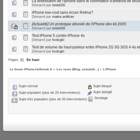
La distribution de l'iphone dans le collimateur d'antitrust de Bru
Démarré par
tonio026
iPhone low-cost sans écran Retina?
Démarré par
maitre.artificier
[Actualité] Un prototype dévoilé de l'iPhone dev kit 2005
Démarré par
tonio026
Test iPhone 5 contre iPhone 4s
Démarré par
hvdcgkl
Test de volume de haut-parleur entre iPhone 2G 3G 3GS 4 4s et
Démarré par
hvdcgkl
Pages: [
1
]
En haut
Le forum iPhoneJailbreak.fr
»
Les news (Blog, actualité...)
»
L'iPhone
Sujet normal
Sujet bloqué
Sujet épinglé
Sujet populaire (plus de 25 interventions)
Sondage
Sujet très populaire (plus de 50 interventions)