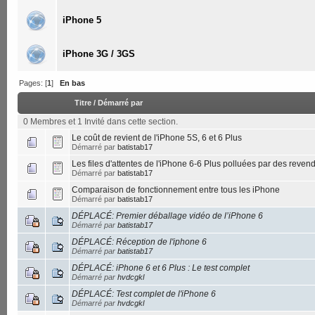
iPhone 5
iPhone 3G / 3GS
Pages: [
1
]
En bas
Titre
/
Démarré par
0 Membres et 1 Invité dans cette section.
Le coût de revient de l'iPhone 5S, 6 et 6 Plus
Démarré par
batistab17
Les files d'attentes de l'iPhone 6-6 Plus polluées par des reve
Démarré par
batistab17
Comparaison de fonctionnement entre tous les iPhone
Démarré par
batistab17
DÉPLACÉ: Premier déballage vidéo de l’iPhone 6
Démarré par
batistab17
DÉPLACÉ: Réception de l'iphone 6
Démarré par
batistab17
DÉPLACÉ: iPhone 6 et 6 Plus : Le test complet
Démarré par
hvdcgkl
DÉPLACÉ: Test complet de l'iPhone 6
Démarré par
hvdcgkl