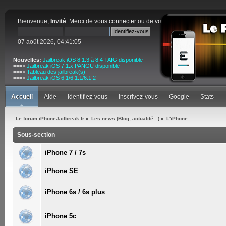
Bienvenue,
Invité
. Merci de
vous connecter
ou de
vous inscrire
.
07 août 2026, 04:41:05
Nouvelles:
Jailbreak iOS 8.1.3 à 8.4 TAIG disponible
===>
Jailbreak iOS 7.1.x PANGU disponible
===>
Tableau des jailbreak(s)
===>
Jailbreak iOS 6.1/6.1.1/6.1.2
Accueil
Aide
Identifiez-vous
Inscrivez-vous
Google
Stats
Le forum iPhoneJailbreak.fr
»
Les news (Blog, actualité...)
»
L'iPhone
Sous-section
iPhone 7 / 7s
iPhone SE
iPhone 6s / 6s plus
iPhone 5c